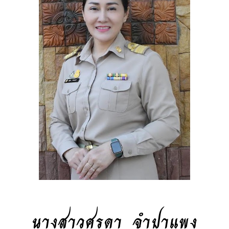
นางสาวศรุดา จำปาแพง