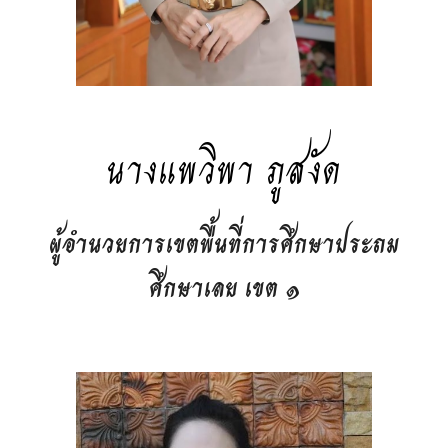
นางแพวิพา ภูสงัด
ผู้อำนวยการเขตพื้นที่การศึกษาประถม
ศึกษาเลย เขต ๑